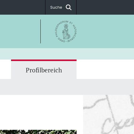
Suche
Profilbereich
taltungen
gen zu Osteuropa
t & Öffnungszeiten
hen
ossie Poesie Polemik. 100 Jahre
opa an der Universität Basel
äten