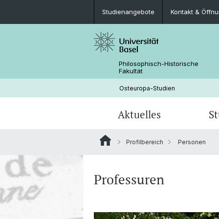
Studienangebote
Kontakt & Öffn
Philosophisch-Historische
Fakultät
Osteuropa-Studien
Aktuelles
S
Profilbereich
Personen
Krieg gegen die Ukraine
Schnupperstudium
Publikationen
Personen
Studienangebote
Ukrainian Research in Switzerland (U
Professuren
Berufsperspektiven