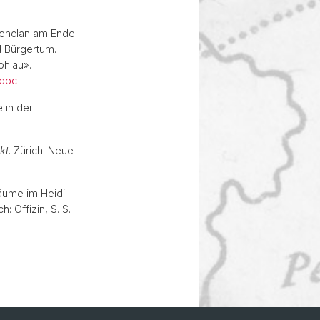
ienclan am Ende
d Bürgertum.
öhlau».
doc
 in der
kt
. Zürich: Neue
Räume im Heidi-
ch: Offizin, S. S.