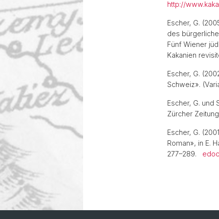
http://www.kaka
Escher, G. (20
des bürgerliche
Fünf Wiener jüd
Kakanien revisi
Escher, G. (200
Schweiz». (Varia
Escher, G. und 
Zürcher Zeitun
Escher, G. (200
Roman», in E. Ha
277–289.
edo