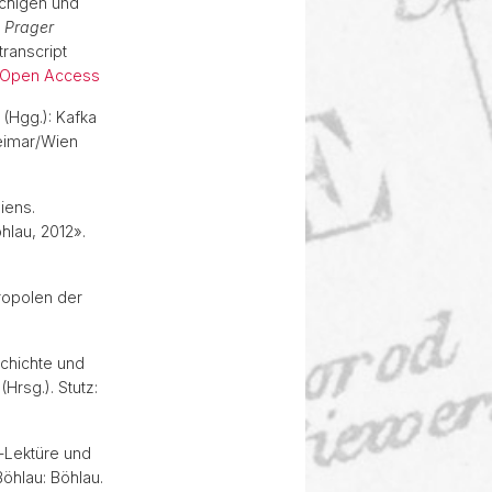
achigen und
)
Prager
 transcript
Open Access
 (Hgg.): Kafka
Weimar/Wien
iens.
lau, 2012».
ropolen der
schichte und
Hrsg.). Stutz:
a-Lektüre und
Böhlau: Böhlau.