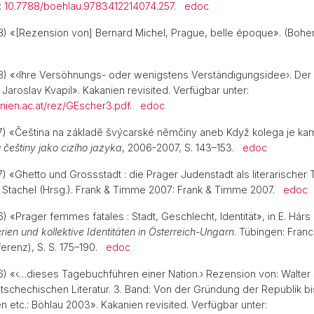
:
10.7788/boehlau.9783412214074.257
.
edoc
8) «[Rezension von] Bernard Michel, Prague, belle époque». (Bohem
8) «‹Ihre Versöhnungs- oder wenigstens Verständigungsidee›. Der
Jaroslav Kvapil». Kakanien revisited. Verfügbar unter:
nien.ac.at/rez/GEscher3.pdf
.
edoc
07) «Čeština na základě švýcarské němčiny aneb Když kolega je k
 češtiny jako cizího jazyka
, 2006-2007, S. 143–153.
edoc
) «Ghetto und Grossstadt : die Prager Judenstadt als literarischer 
. Stachel (Hrsg.). Frank & Timme 2007: Frank & Timme 2007.
edoc
) «Prager femmes fatales : Stadt, Geschlecht, Identität», in E. Hárs u
rien und kollektive Identitäten in Österreich-Ungarn
. Tübingen: Franc
ferenz), S. S. 175–190.
edoc
6) «‹…dieses Tagebuchführen einer Nation.› Rezension von: Walter
tschechischen Literatur. 3. Band: Von der Gründung der Republik bi
 etc.: Böhlau 2003». Kakanien revisited. Verfügbar unter: