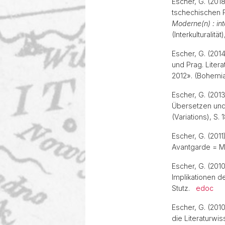
Escher, G. (20
Studienexkursionen
tschechischen P
Moderne(n) : int
(Interkulturalitä
Escher, G. (201
und Prag. Litera
2012». (Bohemi
Escher, G. (201
Übersetzen und
(Variations), S
Escher, G. (201
Avantgarde = M
Escher, G. (201
Implikationen de
Stutz.
edoc
Escher, G. (201
die Literaturwis