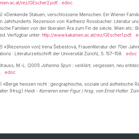
nien.ac.at/rez/GEscher2.pdf
.
edoc
05) «Denkende Statuen, verschlossene Menschen. Ein Wiener Famil
n Jahrhunderts. Rezension von: Karlheinz Rossbacher: Literatur un
ische Familien von der liberalen Ära zum Fin de siècle. Wien etc.: B
ted. Verfügbar unter:
http://www.kakanien.ac.at/rez/GEscher1.pdf
.
e
2) «[Rezension von] Irena Šebestová, Frauenliteratur der 70er Jahre
tions : Literaturzeitschrift der Universität Zürich), S. 157–158.
edoc
Strauss, M.-L. (2001)
Johanna Spyri : verklärt, vergessen, neu entdec
g.
edoc
1) «Berge heissen nicht : geographische, soziale und ästhetische 
lter (Hrsg.)
Heidi - Karrieren einer Figur / hrsg. von Ernst Halter
. Züri
c