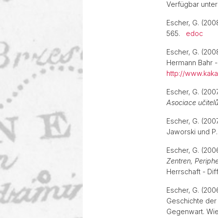
Verfügbar unter
Escher, G. (200
565.
edoc
Escher, G. (200
Hermann Bahr - 
http://www.kaka
Escher, G. (20
Asociace učitelů
Escher, G. (2007
Jaworski und P
Escher, G. (2006
Zentren, Periphe
Herrschaft - Dif
Escher, G. (200
Geschichte der 
Gegenwart. Wien