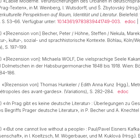
18) «Labile Moderne. Verunsicherungen des Urbanen in deutschspr
Fachgruppe Osteuropa
FAQ
rag-Texten», in M. Weinberg, I. Wutsdorff, und Š. Zbytovský (Hrsg.
erkulturelle Perspektiven auf Raum, Identität und Literatur
. Bielefeld:
t), S. 53–66. Verfügbar unter:
10.14361/9783839441749-003
.
edoc
|
4) «[Rezension von:] Becher, Peter / Höhne, Steffen / Nekula, Marek
tur-, kultur-, sozial- und sprachhistorische Kontexte. Böhlau, Köln/
a), S. 197–199.
3) «[Rezension von]: Michaela WOLF, Die vielsprachige Seele Kakan
 Dolmetschen in der Habsburgermonarchie 1848 bis 1918. Wien: Böh
. 184–186.
1) «[Rezension von] Thomas Hunkeler / Edith Anna Kunz (Hgg.), Met
étropoles des avant-gardes». (Variations), S. 282–284.
edoc
0) «‹In Prag gibt es keine deutsche Literatur› : Überlegungen zu Ge
s Begriffs Prager deutsche Literatur», in P. Becher und A. Knechtel (
0) «‹But one cannot live without a people› : Paul/Pavel Eisners Kafk
senschaft», in I. Koeltzsch, M. Wögerbauer, und M. Kuklová (Hrsg.). 