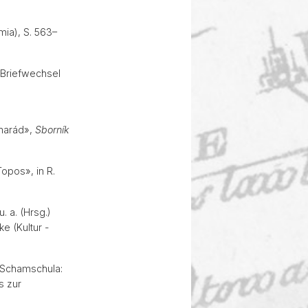
ia), S. 563–
 Briefwechsel
amarád»,
Sborník
Topos», in R.
. a. (Hrsg.)
ke (Kultur -
 Schamschula:
s zur