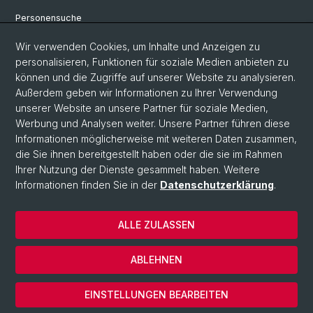
Personensuche
Personeninfo
Wir verwenden Cookies, um Inhalte und Anzeigen zu
personalisieren, Funktionen für soziale Medien anbieten zu
Professur für Osteuropäische Geschichte
können und die Zugriffe auf unserer Website zu analysieren.
Außerdem geben wir Informationen zu Ihrer Verwendung
Fachbereich Slavistik
unserer Website an unsere Partner für soziale Medien,
FAQ
Werbung und Analysen weiter. Unsere Partner führen diese
Informationen möglicherweise mit weiteren Daten zusammen,
die Sie ihnen bereitgestellt haben oder die sie im Rahmen
Ihrer Nutzung der Dienste gesammelt haben. Weitere
© Universität Basel
Informationen finden Sie in der
Datenschutzerklärung
.
Philosophisch-Historische Fakultät
Home
ALLE ZULASSEN
Datenschutzerklärung
Impressum
ABLEHNEN
Kontakt & Öffnungszeiten
Cookies
EINSTELLUNGEN BEARBEITEN