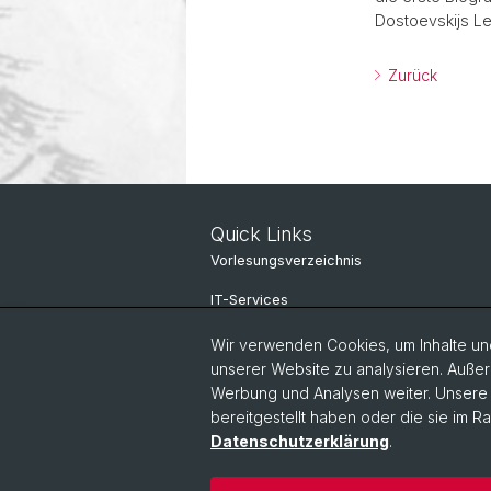
Dostoevskijs Le
Zurück
Quick Links
Vorlesungsverzeichnis
IT-Services
Online Services
Wir verwenden Cookies, um Inhalte und
unserer Website zu analysieren. Außer
Personensuche
Werbung und Analysen weiter. Unsere P
bereitgestellt haben oder die sie im 
Personeninfo
Datenschutzerklärung
.
© Universität Basel
Philosophisch-Hi