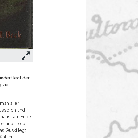
ndert legt der
g zur
man aller
äusseren und
hthaus, am Ende
en und Tiefen
as Guski legt
ählt er