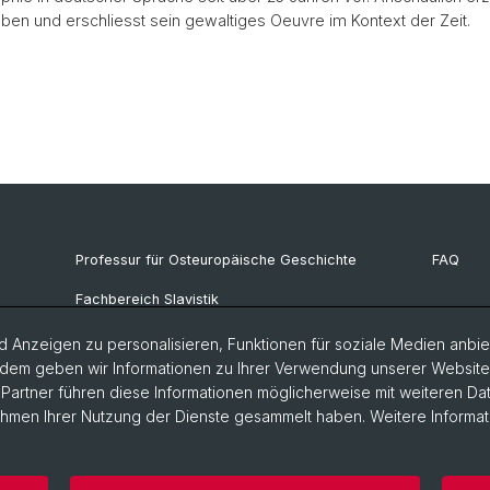
ben und erschliesst sein gewaltiges Oeuvre im Kontext der Zeit.
Professur für Osteuropäische Geschichte
FAQ
Fachbereich Slavistik
 Anzeigen zu personalisieren, Funktionen für soziale Medien anbiet
dem geben wir Informationen zu Ihrer Verwendung unserer Website a
artner führen diese Informationen möglicherweise mit weiteren D
Rahmen Ihrer Nutzung der Dienste gesammelt haben. Weitere Informat
storische Fakultät
Home
Datenschutzerklärung
Impress