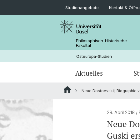
Studienangebote
Kontakt & Öffn
Philosophisch-Historische
Fakultät
Osteuropa-Studien
Aktuelles
S
Neue Dostoevskij-Biographie vo
Krieg gegen die Ukraine
Schnupperstudium
Publikationen
Personen
Studienangebote
Ukrainian Research in Switzerland (U
28. April 2018
/
Neue Dos
Berufsperspektiven
Guski er