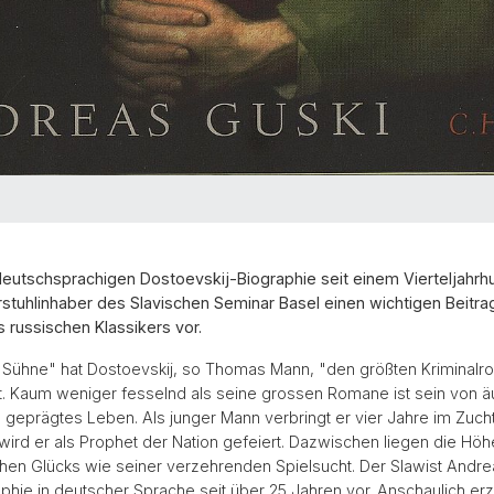
deutschsprachigen Dostoevskij-Biographie seit einem Vierteljahrhu
rstuhlinhaber des Slavischen Seminar Basel einen wichtigen Beitra
 russischen Klassikers vor.
 Sühne" hat Dostoevskij, so Thomas Mann, "den größten Kriminalro
t. Kaum weniger fesselnd als seine grossen Romane ist sein von 
geprägtes Leben. Als junger Mann verbringt er vier Jahre im Zuc
ird er als Prophet der Nation gefeiert. Dazwischen liegen die Höh
schen Glücks wie seiner verzehrenden Spielsucht. Der Slawist Andre
aphie in deutscher Sprache seit über 25 Jahren vor. Anschaulich erz