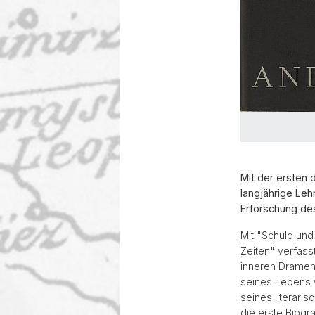
Mit der ersten 
langjährige Leh
Erforschung des
Mit "Schuld und
Zeiten" verfass
inneren Dramen 
seines Lebens w
seines literari
die erste Biogr