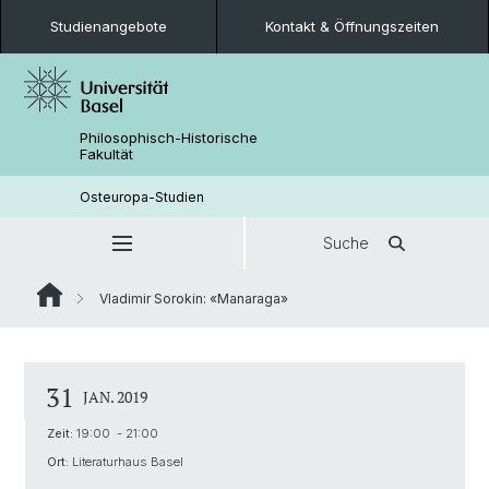
Studienangebote
Kontakt & Öffnungszeiten
Philosophisch-Historische
Fakultät
Osteuropa-Studien
Suche
Vladimir Sorokin: «Manaraga»
31
JAN. 2019
Zeit:
19:00 - 21:00
Ort:
Literaturhaus Basel