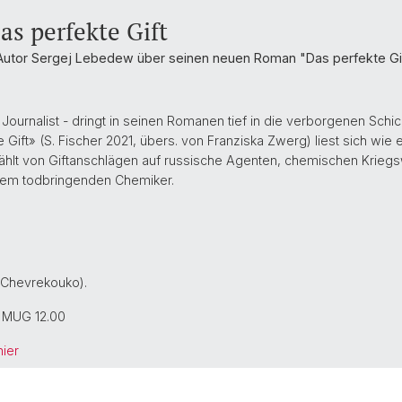
Fachgruppe Osteuropa
FAQ
as perfekte Gift
Autor Sergej Lebedew über seinen neuen Roman "Das perfekte Gi
ournalist - dringt in seinen Romanen tief in die verborgenen Schi
Gift» (S. Fischer 2021, übers. von Franziska Zwerg) liest sich wie e
hlt von Giftanschlägen auf russische Agenten, chemischen Kriegs
inem todbringenden Chemiker.
 Chevrekouko).
r MUG 12.00
hier