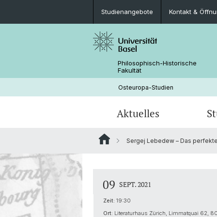
Studienangebote
Kontakt & Öffn
Philosophisch-Historische
Fakultät
Osteuropa-Studien
Aktuelles
S
Sergej Lebedew – Das perfekte
Krieg gegen die Ukraine
Schnupperstudium
Publikationen
Personen
Studienangebote
Ukrainian Research in Switzerland (U
09
SEPT. 2021
Berufsperspektiven
Zeit:
19:30
Ort:
Literaturhaus Zürich, Limmatquai 62, 8