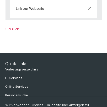
Link zur Webseite
Zurück
Quick Links
Vorlesungsverzeichnis
IT-Services
Online Services
Personensuche
Personeninfo
Wir verwenden Cookies, um Inhalte und Anzeigen zu