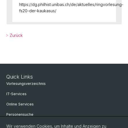
https://dg.philhist.unibas.ch/de/aktuelles/ringvorlesung-
fs20-der-kaukasus/
Zurück
Quick Links
Vorlesungsverzeichnis
IT-Services
Online Services
Personensuche
Personeninfo
Wir verwenden Cookies, um Inhalte und Anzeigen zu