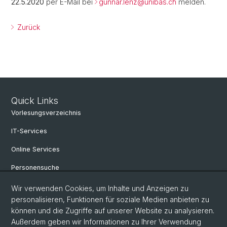
22.
5.20
20
per E-Mail bei
gunnar.lenz@
unibas.ch
melden.
Zurück
Quick Links
Vorlesungsverzeichnis
IT-Services
Online Services
Personensuche
Personeninfo
Wir verwenden Cookies, um Inhalte und Anzeigen zu
personalisieren, Funktionen für soziale Medien anbieten zu
Professur für Osteuropäische Geschichte
können und die Zugriffe auf unserer Website zu analysieren.
Außerdem geben wir Informationen zu Ihrer Verwendung
Fachbereich Slavistik